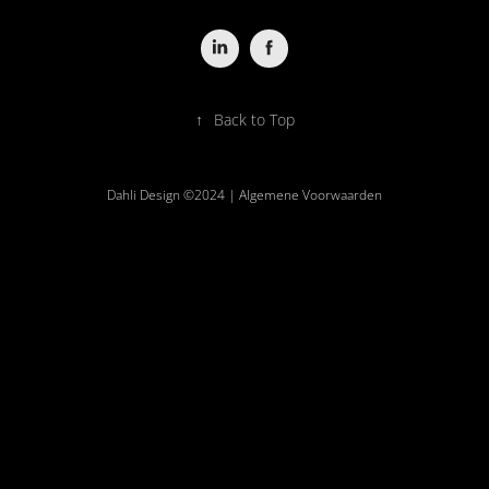
↑
Back to Top
Dahli Design ©2024 |
Algemene Voorwaarden